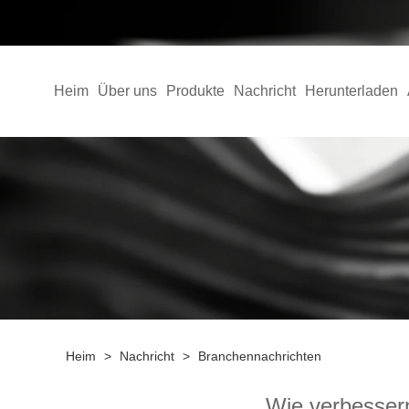
Heim
Über uns
Produkte
Nachricht
Herunterladen
Heim
>
Nachricht
>
Branchennachrichten
Wie verbessern