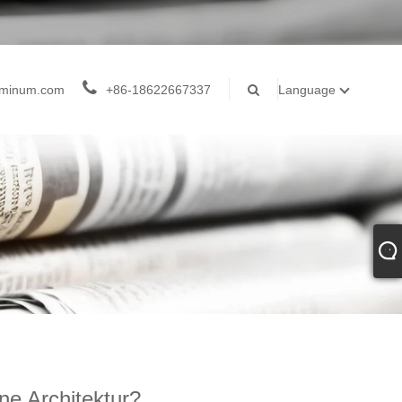
luminum.com
+86-18622667337
Language
ne Architektur?