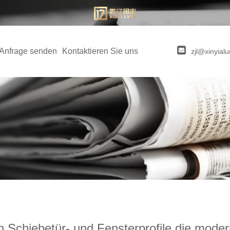
Anfrage senden
Kontaktieren Sie uns
zjl@xinyia
 Schiebetür- und Fensterprofile die moder