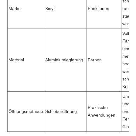
schalld
Marke
Xinyi
Funktionen
rausch
staubd
wasser
Vollstä
Farbpa
einschl
metalli
Material
Aluminiumlegierung
Farben
hochgl
weißer
schwar
Kristall
Umwelt
und
Praktische
Öffnungsmethode
Schieberöffnung
energi
Anwendungen
Fenster
Glase