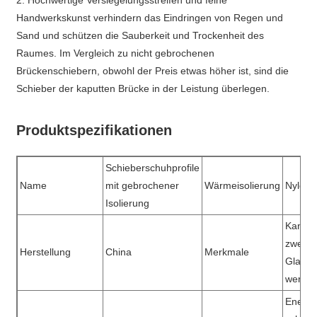
Handwerkskunst verhindern das Eindringen von Regen und
Sand und schützen die Sauberkeit und Trockenheit des
Raumes. Im Vergleich zu nicht gebrochenen
Brückenschiebern, obwohl der Preis etwas höher ist, sind die
Schieber der kaputten Brücke in der Leistung überlegen.
Produktspezifikationen
Schieberschuhprofile
Name
mit gebrochener
Wärmeisolierung
Nylon 
Isolierung
Kann f
zweisc
Herstellung
China
Merkmale
Glas v
werde
Energi