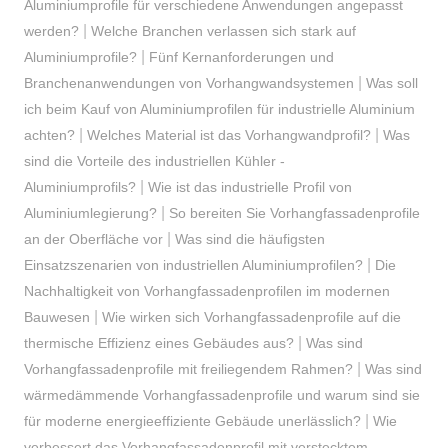
Aluminiumprofile für verschiedene Anwendungen angepasst
|
werden?
Welche Branchen verlassen sich stark auf
|
Aluminiumprofile?
Fünf Kernanforderungen und
|
Branchenanwendungen von Vorhangwandsystemen
Was soll
ich beim Kauf von Aluminiumprofilen für industrielle Aluminium
|
|
achten?
Welches Material ist das Vorhangwandprofil?
Was
sind die Vorteile des industriellen Kühler -
|
Aluminiumprofils?
Wie ist das industrielle Profil von
|
Aluminiumlegierung?
So bereiten Sie Vorhangfassadenprofile
|
an der Oberfläche vor
Was sind die häufigsten
|
Einsatzszenarien von industriellen Aluminiumprofilen?
Die
Nachhaltigkeit von Vorhangfassadenprofilen im modernen
|
Bauwesen
Wie wirken sich Vorhangfassadenprofile auf die
|
thermische Effizienz eines Gebäudes aus?
Was sind
|
Vorhangfassadenprofile mit freiliegendem Rahmen?
Was sind
wärmedämmende Vorhangfassadenprofile und warum sind sie
|
für moderne energieeffiziente Gebäude unerlässlich?
Wie
verbessert das Vorhangfassadenprofil mit verstecktem