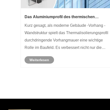
Das Aluminiumprofil des thermischen
Isolation ist kein Vorhangwandprofil
Kurz gesagt, als moderne Gebäude -Vorhang -
Wandstruktur spielt das Thermalisolierungsprofil
durchdringende Vorhangmauer eine wichtige
Rolle im Baufeld. Es verbessert nicht nur die
thermische Isolationsleistung von Gebäuden,
Weiterlesen
sondern bietet auch eine starke Unterstützung
für die Entwicklung von grünen......