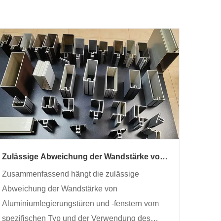
Zulässige Abweichung der Wandstärke von
Aluminium -Legierungs -Tür- und
Zusammenfassend hängt die zulässige
Fensterprofilen
Abweichung der Wandstärke von
Aluminiumlegierungstüren und -fenstern vom
spezifischen Typ und der Verwendung des