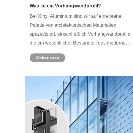
Was ist ein Vorhangwandprofil?
Bei Xinyi Aluminium sind wir auf eine breite
Palette von architektonischen Materialien
spezialisiert, einschließlich Vorhangwandprofile,
die ein wesentlicher Bestandteil des modernen
Gebäudesdesigns sind. Erlauben Sie mir, Ihnen
Weiterlesen
einige Erkenntnisse darüber zu geben, welche
Vorhangwandprofile aus uns......