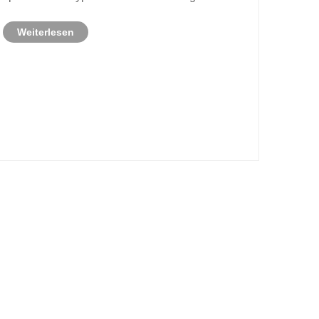
Profils ab. Beim Einkauf wird empfohlen, die
Weiterlesen
Produktspezifikationen und technischen
Parameter sorgfältig zu überprüfen, um
sicherzustellen, dass das au......