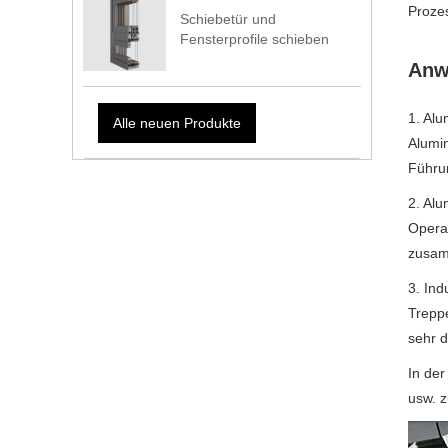
Prozes
Schiebetür und
Fensterprofile schieben
Anw
1. Alu
Alle neuen Produkte
Alumin
Führun
2. Alu
Operat
zusam
3. Ind
Treppe
sehr d
In de
usw. z