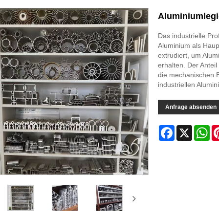
Aluminiumlegie
Das industrielle Pro
Aluminium als Hau
extrudiert, um Alum
erhalten. Der Antei
die mechanischen E
industriellen Alumin
Anfrage absenden
Facebook
X
Wh