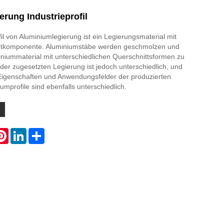
rung Industrieprofil
fil von Aluminiumlegierung ist ein Legierungsmaterial mit
ptkomponente. Aluminiumstäbe werden geschmolzen und
iniummaterial mit unterschiedlichen Querschnittsformen zu
l der zugesetzten Legierung ist jedoch unterschiedlich, und
igenschaften und Anwendungsfelder der produzierten
iumprofile sind ebenfalls unterschiedlich.
atsApp
Pinterest
LinkedIn
Share