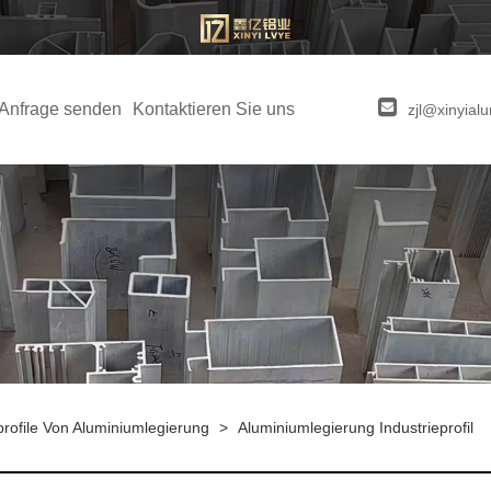
Anfrage senden
Kontaktieren Sie uns
zjl@xinyia
profile Von Aluminiumlegierung
>
Aluminiumlegierung Industrieprofil