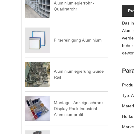
Aluminiumlegierrohr -
Quadratrohr
Pr
Das in
Alumin
werden
Filterreinigung Aluminium
hoher 
gewor
Par
Aluminiumlegierung Guide
Rail
Produk
Typ: A
Montage -Anzeigeschrank
Materi
Display Rack Industrial
Aluminiumprofil
Herkun
Marke