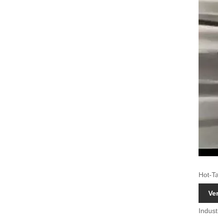
Hot-Ta
Ve
Indust