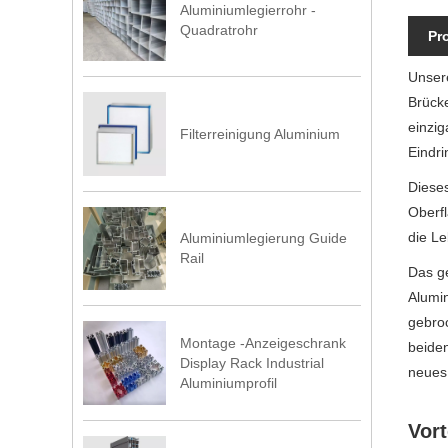
Aluminiumlegierrohr -
Quadratrohr
Pr
Unsere
Brücke
einzig
Filterreinigung Aluminium
Eindr
Dieses
Oberfl
die Le
Aluminiumlegierung Guide
Rail
Das ge
Alumin
gebroc
Montage -Anzeigeschrank
beiden
Display Rack Industrial
neues 
Aluminiumprofil
Vort