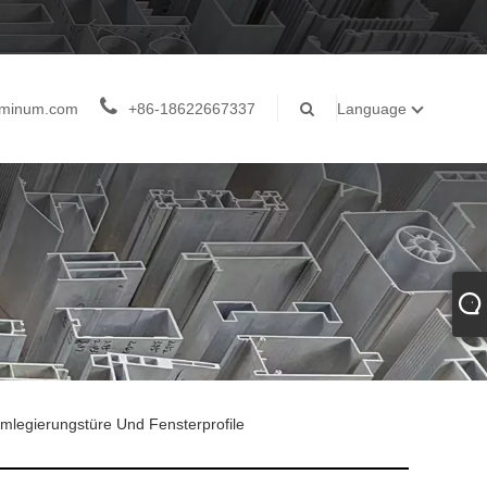
luminum.com
+86-18622667337
Language
mlegierungstüre Und Fensterprofile