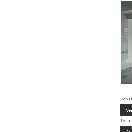
Hot-Ta
Ve
Therma
An