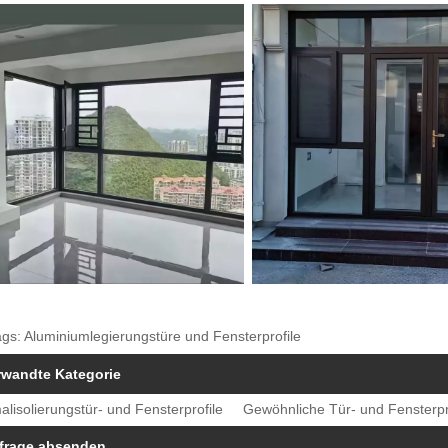
gs: Aluminiumlegierungstüre und Fensterprofile
rwandte Kategorie
lisolierungstür- und Fensterprofile
Gewöhnliche Tür- und Fensterpr
frage absenden