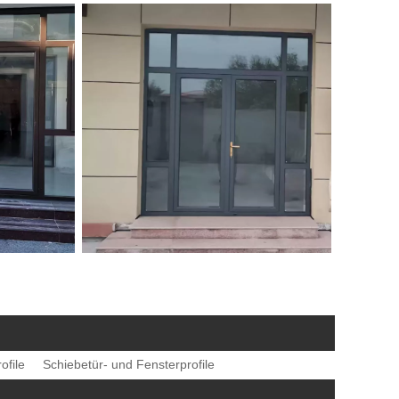
ofile
Schiebetür- und Fensterprofile