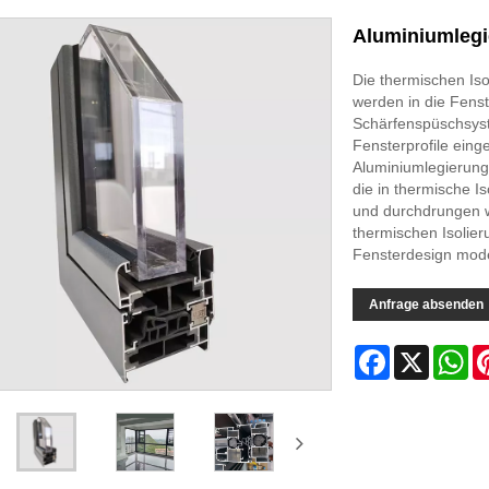
Aluminiumlegi
Die thermischen Iso
werden in die Fens
Schärfenspüschsyst
Fensterprofile einge
Aluminiumlegierung
die in thermische Is
und durchdrungen w
thermischen Isolie
Fensterdesign mod
Anfrage absenden
Facebook
X
Wh