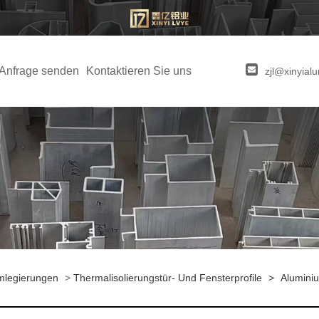
Anfrage senden
Kontaktieren Sie uns
zjl@xinyia
umlegierungen
>
Thermalisolierungstür- Und Fensterprofile
>
Aluminiu