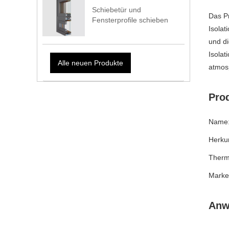
Schiebetür und
Das Pr
Fensterprofile schieben
Isolat
und di
Isolat
Alle neuen Produkte
atmos
Prod
Name:
Herkun
Therma
Marke
Anw