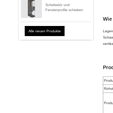
Schiebetür und
Fensterprofile schieben
Wie 
Legen 
Alle neuen Produkte
Schwal
vertik
Prod
Prod
Rohst
Produ