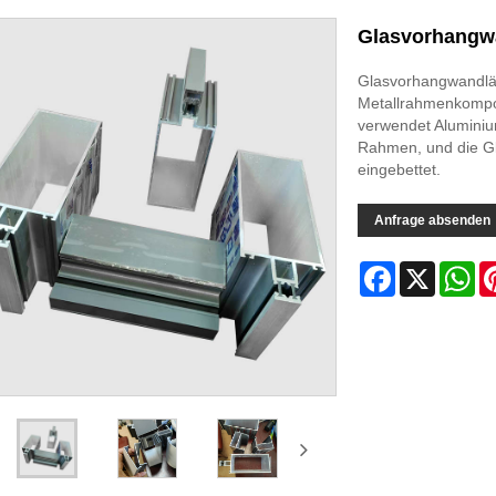
Glasvorhangwa
Glasvorhangwandlän
Metallrahmenkompon
verwendet Aluminium
Rahmen, und die Gla
eingebettet.
Anfrage absenden
Facebook
X
Wh