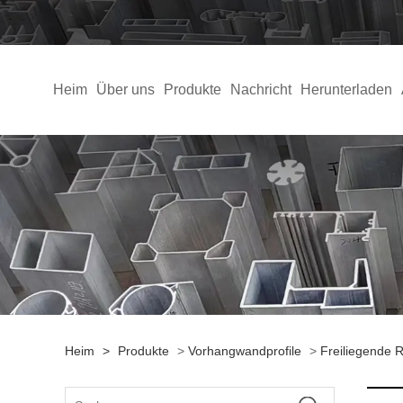
Heim
Über uns
Produkte
Nachricht
Herunterladen
Heim
>
Produkte
>
Vorhangwandprofile
>
Freiliegende