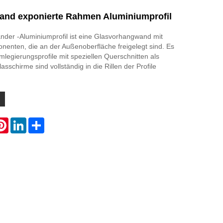
nd exponierte Rahmen Aluminiumprofil
der -Aluminiumprofil ist eine Glasvorhangwand mit
enten, die an der Außenoberfläche freigelegt sind. Es
legierungsprofile mit speziellen Querschnitten als
sschirme sind vollständig in die Rillen der Profile
atsApp
Pinterest
LinkedIn
Share