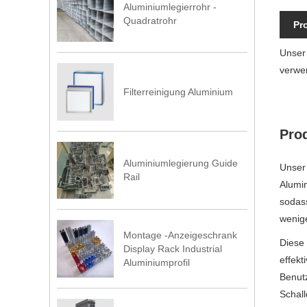
Aluminiumlegierrohr -
Quadratrohr
Pr
Unser 
verwen
Filterreinigung Aluminium
Prod
Aluminiumlegierung Guide
Unser 
Rail
Alumin
sodass
wenige
Montage -Anzeigeschrank
Diese 
Display Rack Industrial
effekt
Aluminiumprofil
Benutz
Schal