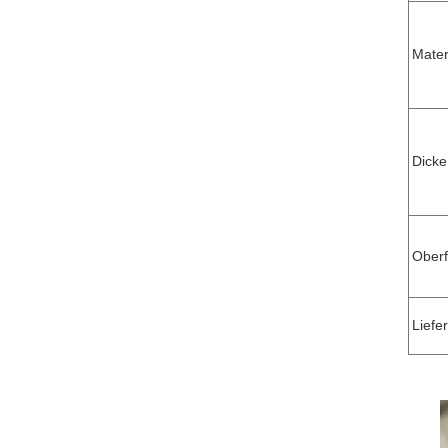
Mater
Dick
Ober
Liefer