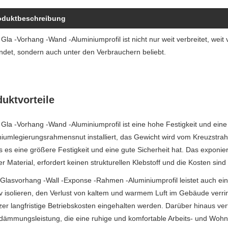
oduktbeschreibung
Gla -Vorhang -Wand -Aluminiumprofil ist nicht nur weit verbreitet, weit 
det, sondern auch unter den Verbrauchern beliebt.
uktvorteile
Gla -Vorhang -Wand -Aluminiumprofil ist eine hohe Festigkeit und eine g
iumlegierungsrahmensnut installiert, das Gewicht wird vom Kreuzstra
 es eine größere Festigkeit und eine gute Sicherheit hat. Das expon
r Material, erfordert keinen strukturellen Klebstoff und die Kosten sind r
Glasvorhang -Wall -Exponse -Rahmen -Aluminiumprofil leistet auch ei
iv isolieren, den Verlust von kaltem und warmem Luft im Gebäude verr
er langfristige Betriebskosten eingehalten werden. Darüber hinaus ver
ldämmungsleistung, die eine ruhige und komfortable Arbeits- und Wo