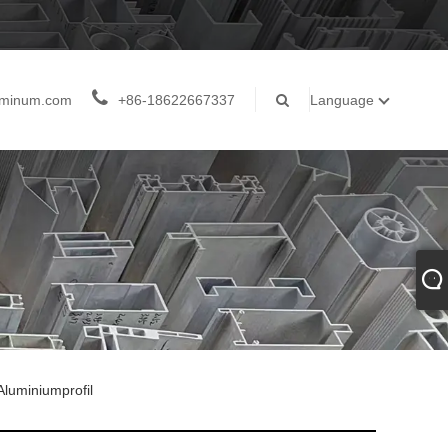
luminum.com
+86-18622667337
Language
luminiumprofil